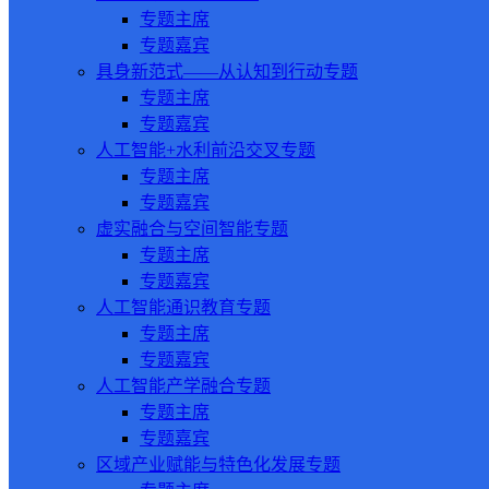
专题主席
专题嘉宾
具身新范式——从认知到行动专题
专题主席
专题嘉宾
人工智能+水利前沿交叉专题
专题主席
专题嘉宾
虚实融合与空间智能专题
专题主席
专题嘉宾
人工智能通识教育专题
专题主席
专题嘉宾
人工智能产学融合专题
专题主席
专题嘉宾
区域产业赋能与特色化发展专题